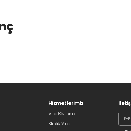
inç
Hizmetlerimiz
İleti
Vinç Kiralama
Kiralık Vinç