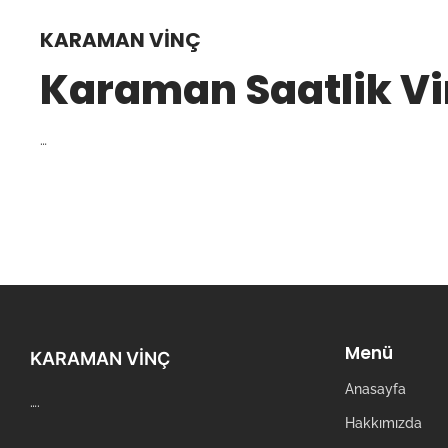
KARAMAN VINÇ
Karaman Saatlik V
…
Menü
KARAMAN VINÇ
Anasayfa
….
Hakkımızda